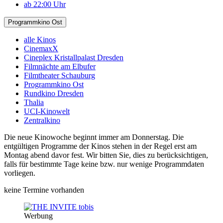
ab 22:00 Uhr
Programmkino Ost
alle Kinos
CinemaxX
Cineplex Kristallpalast Dresden
Filmnächte am Elbufer
Filmtheater Schauburg
Programmkino Ost
Rundkino Dresden
Thalia
UCI-Kinowelt
Zentralkino
Die neue Kinowoche beginnt immer am Donnerstag. Die
entgültigen Programme der Kinos stehen in der Regel erst am
Montag abend davor fest. Wir bitten Sie, dies zu berücksichtigen,
falls für bestimmte Tage keine bzw. nur wenige Programmdaten
vorliegen.
keine Termine vorhanden
Werbung