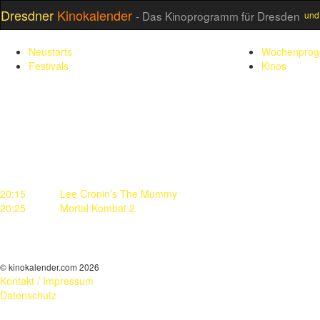
Dresdner
Kinokalender
- Das Kinoprogramm für Dresden
und
Neustarts
Wochenpro
Festivals
Kinos
20:15
Lee Cronin’s The Mummy
20:25
Mortal Kombat 2
© kinokalender.com 2026
Kontakt / Impressum
Datenschutz