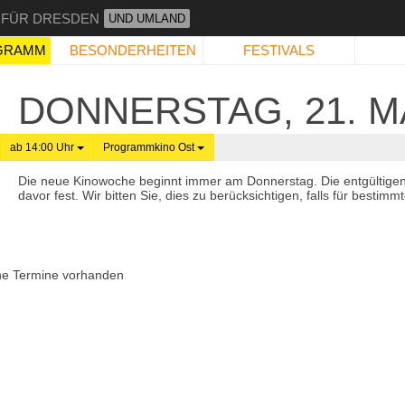
 FÜR DRESDEN
UND UMLAND
GRAMM
BESONDERHEITEN
FESTIVALS
DONNERSTAG, 21. MA
ab 14:00 Uhr
Programmkino Ost
Die neue Kinowoche beginnt immer am Donnerstag. Die entgültige
davor fest. Wir bitten Sie, dies zu berücksichtigen, falls für best
ne Termine vorhanden