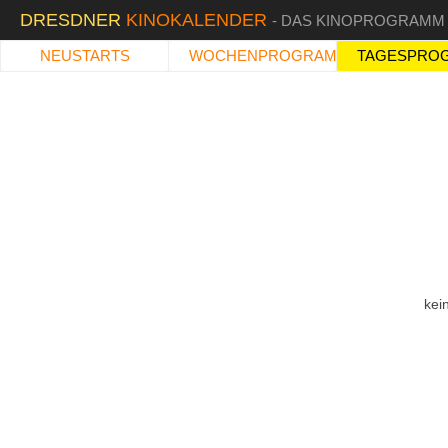
DRESDNER
KINOKALENDER
- DAS KINOPROGRAMM
NEUSTARTS
WOCHENPROGRAMM
TAGESPRO
kei