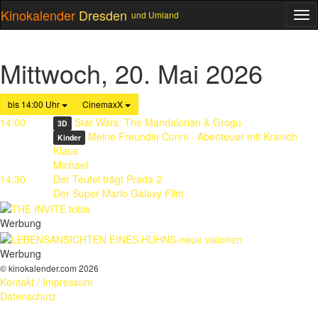
Kinokalender
Dresden
und Umland
ME
Mittwoch, 20. Mai 2026
bis 14:00 Uhr
CinemaxX
14:00
Star Wars: The Mandalorian & Grogu
3D
Meine Freundin Conni - Abenteuer mit Kranich
Kinder
Klaus
Michael
14:30
Der Teufel trägt Prada 2
Der Super Mario Galaxy Film
Werbung
Werbung
© kinokalender.com 2026
Kontakt / Impressum
Datenschutz