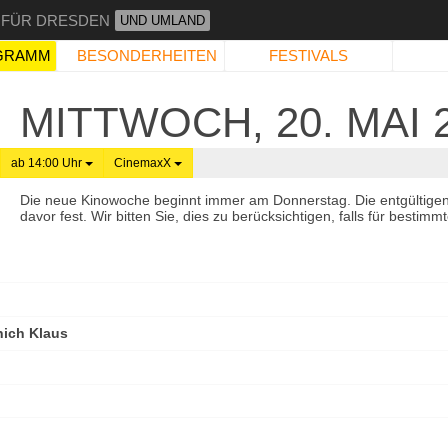
 FÜR DRESDEN
UND UMLAND
GRAMM
BESONDERHEITEN
FESTIVALS
MITTWOCH, 20. MAI 
ab 14:00 Uhr
CinemaxX
Die neue Kinowoche beginnt immer am Donnerstag. Die entgültige
davor fest. Wir bitten Sie, dies zu berücksichtigen, falls für best
nich Klaus