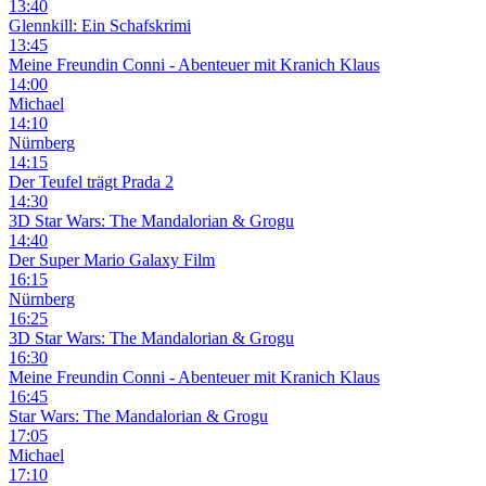
13:40
Glennkill: Ein Schafskrimi
13:45
Meine Freundin Conni - Abenteuer mit Kranich Klaus
14:00
Michael
14:10
Nürnberg
14:15
Der Teufel trägt Prada 2
14:30
3D
Star Wars: The Mandalorian & Grogu
14:40
Der Super Mario Galaxy Film
16:15
Nürnberg
16:25
3D
Star Wars: The Mandalorian & Grogu
16:30
Meine Freundin Conni - Abenteuer mit Kranich Klaus
16:45
Star Wars: The Mandalorian & Grogu
17:05
Michael
17:10