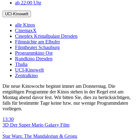
ab 22:00 Uhr
UCI-Kinowelt
alle Kinos
CinemaxX
Cineplex Kristallpalast Dresden
Filmnächte am Elbufer
Filmtheater Schauburg
Programmkino Ost
Rundkino Dresden
Thalia
UCI-Kinowelt
Zentralkino
Die neue Kinowoche beginnt immer am Donnerstag. Die
entgültigen Programme der Kinos stehen in der Regel erst am
Montag abend davor fest. Wir bitten Sie, dies zu berücksichtigen,
falls für bestimmte Tage keine bzw. nur wenige Programmdaten
vorliegen.
13:30
3D
Der Super Mario Galaxy Film
Star Wars: The Mandalorian & Grogu