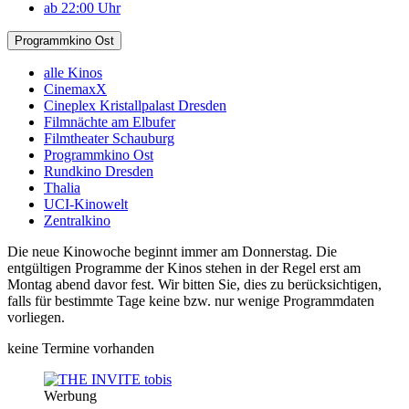
ab 22:00 Uhr
Programmkino Ost
alle Kinos
CinemaxX
Cineplex Kristallpalast Dresden
Filmnächte am Elbufer
Filmtheater Schauburg
Programmkino Ost
Rundkino Dresden
Thalia
UCI-Kinowelt
Zentralkino
Die neue Kinowoche beginnt immer am Donnerstag. Die
entgültigen Programme der Kinos stehen in der Regel erst am
Montag abend davor fest. Wir bitten Sie, dies zu berücksichtigen,
falls für bestimmte Tage keine bzw. nur wenige Programmdaten
vorliegen.
keine Termine vorhanden
Werbung