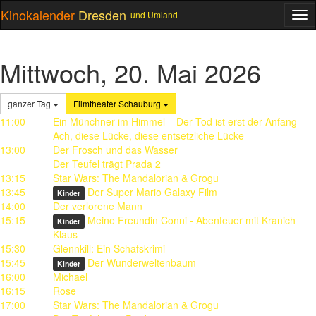
Kinokalender
Dresden
und Umland
ME
Mittwoch, 20. Mai 2026
ganzer Tag
Filmtheater Schauburg
11:00
Ein Münchner im Himmel – Der Tod ist erst der Anfang
Ach, diese Lücke, diese entsetzliche Lücke
13:00
Der Frosch und das Wasser
Der Teufel trägt Prada 2
13:15
Star Wars: The Mandalorian & Grogu
13:45
Der Super Mario Galaxy Film
Kinder
14:00
Der verlorene Mann
15:15
Meine Freundin Conni - Abenteuer mit Kranich
Kinder
Klaus
15:30
Glennkill: Ein Schafskrimi
15:45
Der Wunderweltenbaum
Kinder
16:00
Michael
16:15
Rose
17:00
Star Wars: The Mandalorian & Grogu