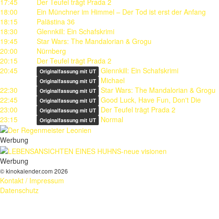
17:45
Der Teufel trägt Prada 2
18:00
Ein Münchner im Himmel – Der Tod ist erst der Anfang
18:15
Palästina 36
18:30
Glennkill: Ein Schafskrimi
19:45
Star Wars: The Mandalorian & Grogu
20:00
Nürnberg
20:15
Der Teufel trägt Prada 2
20:45
Glennkill: Ein Schafskrimi
Originalfassung mit UT
Michael
Originalfassung mit UT
22:30
Star Wars: The Mandalorian & Grogu
Originalfassung mit UT
22:45
Good Luck, Have Fun, Don't Die
Originalfassung mit UT
23:00
Der Teufel trägt Prada 2
Originalfassung mit UT
23:15
Normal
Originalfassung mit UT
Werbung
Werbung
© kinokalender.com 2026
Kontakt / Impressum
Datenschutz