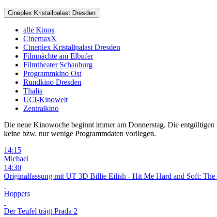
Cineplex Kristallpalast Dresden
alle Kinos
CinemaxX
Cineplex Kristallpalast Dresden
Filmnächte am Elbufer
Filmtheater Schauburg
Programmkino Ost
Rundkino Dresden
Thalia
UCI-Kinowelt
Zentralkino
Die neue Kinowoche beginnt immer am Donnerstag. Die entgültigen Pro
keine bzw. nur wenige Programmdaten vorliegen.
14:15
Michael
14:30
Originalfassung mit UT
3D
Billie Eilish - Hit Me Hard and Soft: The
Hoppers
Der Teufel trägt Prada 2