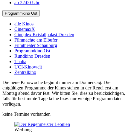
ab 22:00 Uhr
Programmkino Ost
alle Kinos
CinemaxX
Cineplex Kristallpalast Dresden
Filmnächte am Elbufer
Filmtheater Schauburg
Programmkino Ost
Rundkino Dresden
Thalia
UCI-Kinowelt
Zentralkino
Die neue Kinowoche beginnt immer am Donnerstag. Die
entgültigen Programme der Kinos stehen in der Regel erst am
Montag abend davor fest. Wir bitten Sie, dies zu berücksichtigen,
falls für bestimmte Tage keine bzw. nur wenige Programmdaten
vorliegen.
keine Termine vorhanden
Werbung