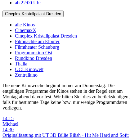
ab 22:00 Uhr
Cineplex Kristallpalast Dresden
alle Kinos
CinemaxX
Cineplex Kristallpalast Dresden
Filmnächte am Elbufer
Filmtheater Schauburg
Programmkino Ost
Rundkino Dresden
Thalia
UCI-Kinowelt
Zentralkino
Die neue Kinowoche beginnt immer am Donnerstag. Die
entgültigen Programme der Kinos stehen in der Regel erst am
Montag abend davor fest. Wir bitten Sie, dies zu berücksichtigen,
falls für bestimmte Tage keine bzw. nur wenige Programmdaten
vorliegen.
14:15
Michael
14:30
Originalfassung mit UT
3D
Billie Eilish - Hit Me Hard and Soft: