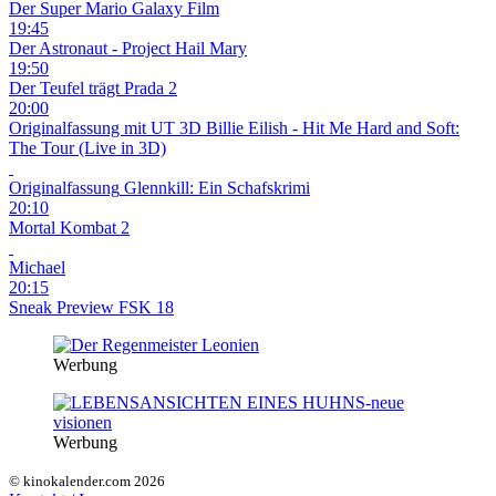
Der Super Mario Galaxy Film
19:45
Der Astronaut - Project Hail Mary
19:50
Der Teufel trägt Prada 2
20:00
Originalfassung mit UT
3D
Billie Eilish - Hit Me Hard and Soft:
The Tour (Live in 3D)
Originalfassung
Glennkill: Ein Schafskrimi
20:10
Mortal Kombat 2
Michael
20:15
Sneak Preview FSK 18
Werbung
Werbung
© kinokalender.com 2026