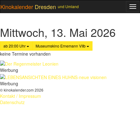
Kinokalender
Dresden
und Umland
ME
Mittwoch, 13. Mai 2026
ab 20:00 Uhr
Museumskino Ernemann VIIb
keine Termine vorhanden
Werbung
Werbung
© kinokalender.com 2026
Kontakt / Impressum
Datenschutz