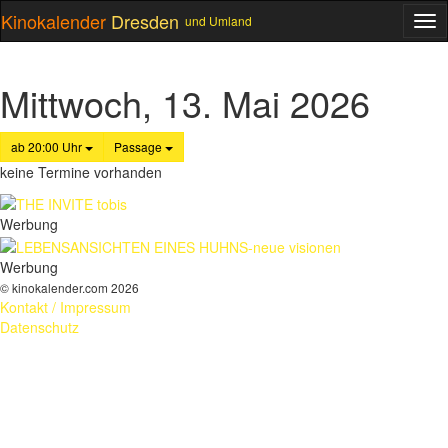
Kinokalender
Dresden
und Umland
ME
Mittwoch, 13. Mai 2026
ab 20:00 Uhr
Passage
keine Termine vorhanden
Werbung
Werbung
© kinokalender.com 2026
Kontakt / Impressum
Datenschutz