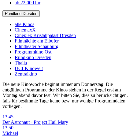
ab 22:00 Uhr
Rundkino Dresden
alle Kinos
CinemaxX
Cineplex Kristallpalast Dresden
Filmnächte am Elbufer
Filmtheater Schauburg
Programmkino Ost
Rundkino Dresden
Thalia
UCI-Kinowelt
Zentralkino
Die neue Kinowoche beginnt immer am Donnerstag. Die
entgültigen Programme der Kinos stehen in der Regel erst am
Montag abend davor fest. Wir bitten Sie, dies zu berücksichtigen,
falls für bestimmte Tage keine bzw. nur wenige Programmdaten
vorliegen.
13:45
Der Astronaut - Project Hail Mary
13:50
Michael