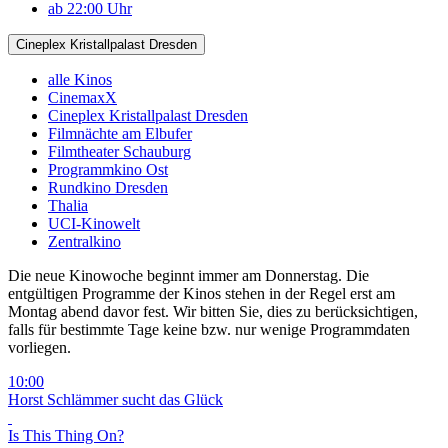
ab 22:00 Uhr
Cineplex Kristallpalast Dresden
alle Kinos
CinemaxX
Cineplex Kristallpalast Dresden
Filmnächte am Elbufer
Filmtheater Schauburg
Programmkino Ost
Rundkino Dresden
Thalia
UCI-Kinowelt
Zentralkino
Die neue Kinowoche beginnt immer am Donnerstag. Die
entgültigen Programme der Kinos stehen in der Regel erst am
Montag abend davor fest. Wir bitten Sie, dies zu berücksichtigen,
falls für bestimmte Tage keine bzw. nur wenige Programmdaten
vorliegen.
10:00
Horst Schlämmer sucht das Glück
Is This Thing On?