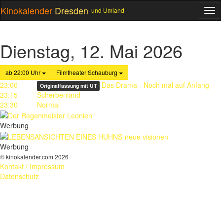
Kinokalender
Dresden
und Umland
ME
Dienstag, 12. Mai 2026
ab 22:00 Uhr
Filmtheater Schauburg
23:00
Das Drama - Noch mal auf Anfang
Originalfassung mit UT
23:15
Scherbenland
23:30
Normal
Werbung
Werbung
© kinokalender.com 2026
Kontakt / Impressum
Datenschutz