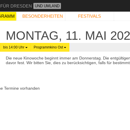
 FÜR DRESDEN
UND UMLAND
GRAMM
BESONDERHEITEN
FESTIVALS
MONTAG, 11. MAI 20
bis 14:00 Uhr
Programmkino Ost
Die neue Kinowoche beginnt immer am Donnerstag. Die entgültige
davor fest. Wir bitten Sie, dies zu berücksichtigen, falls für best
ne Termine vorhanden