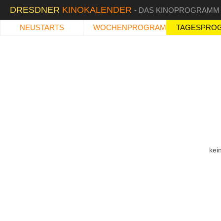
DRESDNER
KINOKALENDER
- DAS KINOPROGRAMM
NEUSTARTS
WOCHENPROGRAMM
TAGESPRO
kei