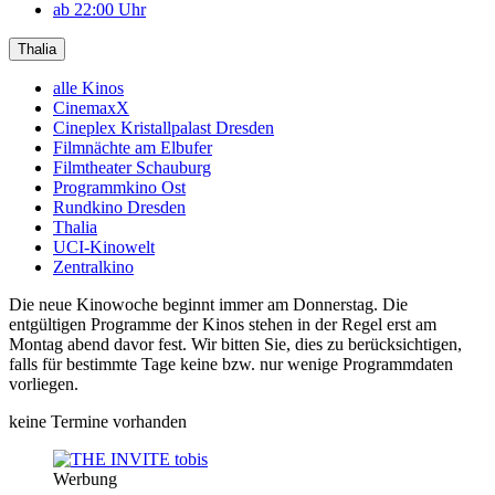
ab 22:00 Uhr
Thalia
alle Kinos
CinemaxX
Cineplex Kristallpalast Dresden
Filmnächte am Elbufer
Filmtheater Schauburg
Programmkino Ost
Rundkino Dresden
Thalia
UCI-Kinowelt
Zentralkino
Die neue Kinowoche beginnt immer am Donnerstag. Die
entgültigen Programme der Kinos stehen in der Regel erst am
Montag abend davor fest. Wir bitten Sie, dies zu berücksichtigen,
falls für bestimmte Tage keine bzw. nur wenige Programmdaten
vorliegen.
keine Termine vorhanden
Werbung