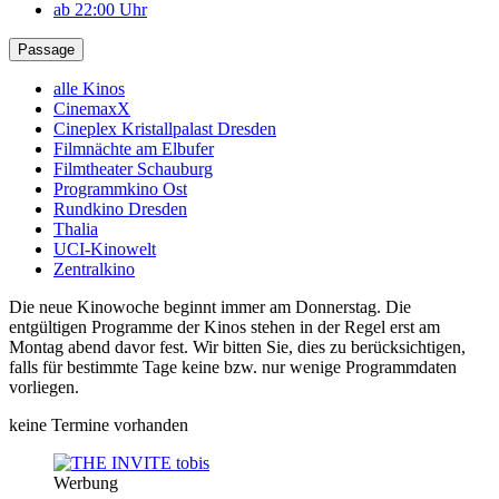
ab 22:00 Uhr
Passage
alle Kinos
CinemaxX
Cineplex Kristallpalast Dresden
Filmnächte am Elbufer
Filmtheater Schauburg
Programmkino Ost
Rundkino Dresden
Thalia
UCI-Kinowelt
Zentralkino
Die neue Kinowoche beginnt immer am Donnerstag. Die
entgültigen Programme der Kinos stehen in der Regel erst am
Montag abend davor fest. Wir bitten Sie, dies zu berücksichtigen,
falls für bestimmte Tage keine bzw. nur wenige Programmdaten
vorliegen.
keine Termine vorhanden
Werbung