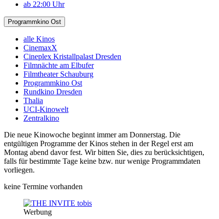
ab 22:00 Uhr
Programmkino Ost
alle Kinos
CinemaxX
Cineplex Kristallpalast Dresden
Filmnächte am Elbufer
Filmtheater Schauburg
Programmkino Ost
Rundkino Dresden
Thalia
UCI-Kinowelt
Zentralkino
Die neue Kinowoche beginnt immer am Donnerstag. Die
entgültigen Programme der Kinos stehen in der Regel erst am
Montag abend davor fest. Wir bitten Sie, dies zu berücksichtigen,
falls für bestimmte Tage keine bzw. nur wenige Programmdaten
vorliegen.
keine Termine vorhanden
Werbung