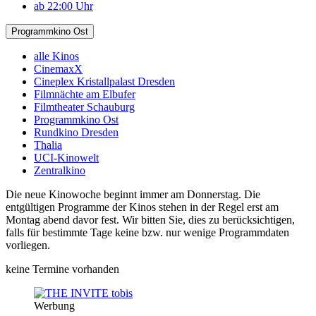
ab 22:00 Uhr
Programmkino Ost
alle Kinos
CinemaxX
Cineplex Kristallpalast Dresden
Filmnächte am Elbufer
Filmtheater Schauburg
Programmkino Ost
Rundkino Dresden
Thalia
UCI-Kinowelt
Zentralkino
Die neue Kinowoche beginnt immer am Donnerstag. Die
entgültigen Programme der Kinos stehen in der Regel erst am
Montag abend davor fest. Wir bitten Sie, dies zu berücksichtigen,
falls für bestimmte Tage keine bzw. nur wenige Programmdaten
vorliegen.
keine Termine vorhanden
Werbung