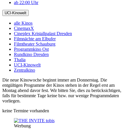
ab 22:00 Uhr
UCI-Kinowelt
alle Kinos
CinemaxX
Cineplex Kristallpalast Dresden
Filmnächte am Elbufer
Filmtheater Schauburg
Programmkino Ost
Rundkino Dresden
Thalia
UCI-Kinowelt
Zentralkino
Die neue Kinowoche beginnt immer am Donnerstag. Die
entgültigen Programme der Kinos stehen in der Regel erst am
Montag abend davor fest. Wir bitten Sie, dies zu berücksichtigen,
falls für bestimmte Tage keine bzw. nur wenige Programmdaten
vorliegen.
keine Termine vorhanden
Werbung