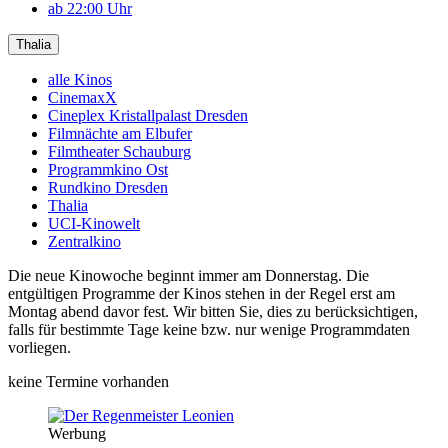
ab 22:00 Uhr
Thalia
alle Kinos
CinemaxX
Cineplex Kristallpalast Dresden
Filmnächte am Elbufer
Filmtheater Schauburg
Programmkino Ost
Rundkino Dresden
Thalia
UCI-Kinowelt
Zentralkino
Die neue Kinowoche beginnt immer am Donnerstag. Die
entgültigen Programme der Kinos stehen in der Regel erst am
Montag abend davor fest. Wir bitten Sie, dies zu berücksichtigen,
falls für bestimmte Tage keine bzw. nur wenige Programmdaten
vorliegen.
keine Termine vorhanden
Werbung