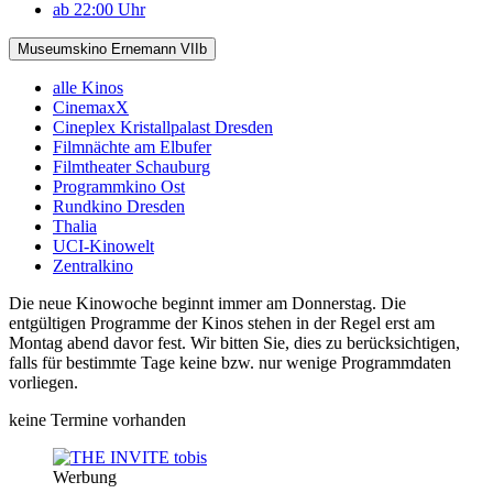
ab 22:00 Uhr
Museumskino Ernemann VIIb
alle Kinos
CinemaxX
Cineplex Kristallpalast Dresden
Filmnächte am Elbufer
Filmtheater Schauburg
Programmkino Ost
Rundkino Dresden
Thalia
UCI-Kinowelt
Zentralkino
Die neue Kinowoche beginnt immer am Donnerstag. Die
entgültigen Programme der Kinos stehen in der Regel erst am
Montag abend davor fest. Wir bitten Sie, dies zu berücksichtigen,
falls für bestimmte Tage keine bzw. nur wenige Programmdaten
vorliegen.
keine Termine vorhanden
Werbung