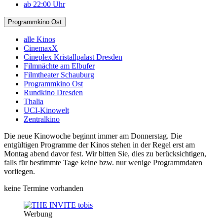
ab 22:00 Uhr
Programmkino Ost
alle Kinos
CinemaxX
Cineplex Kristallpalast Dresden
Filmnächte am Elbufer
Filmtheater Schauburg
Programmkino Ost
Rundkino Dresden
Thalia
UCI-Kinowelt
Zentralkino
Die neue Kinowoche beginnt immer am Donnerstag. Die
entgültigen Programme der Kinos stehen in der Regel erst am
Montag abend davor fest. Wir bitten Sie, dies zu berücksichtigen,
falls für bestimmte Tage keine bzw. nur wenige Programmdaten
vorliegen.
keine Termine vorhanden
Werbung