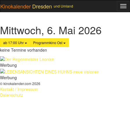
Kinokalender
Dresden
und Umland
ME
Mittwoch, 6. Mai 2026
ab 17:00 Uhr
Programmkino Ost
keine Termine vorhanden
Werbung
Werbung
© kinokalender.com 2026
Kontakt / Impressum
Datenschutz