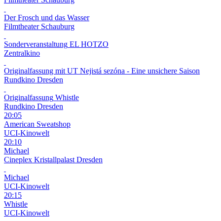
Der Frosch und das Wasser
Filmtheater Schauburg
Sonderveranstaltung
EL HOTZO
Zentralkino
Originalfassung mit UT
Nejistá sezóna - Eine unsichere Saison
Rundkino Dresden
Originalfassung
Whistle
Rundkino Dresden
20:05
American Sweatshop
UCI-Kinowelt
20:10
Michael
Cineplex Kristallpalast Dresden
Michael
UCI-Kinowelt
20:15
Whistle
UCI-Kinowelt