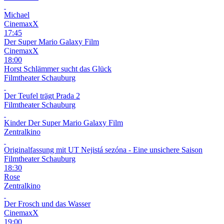
Michael
CinemaxX
17:45
Der Super Mario Galaxy Film
CinemaxX
18:00
Horst Schlämmer sucht das Glück
Filmtheater Schauburg
Der Teufel trägt Prada 2
Filmtheater Schauburg
Kinder
Der Super Mario Galaxy Film
Zentralkino
Originalfassung mit UT
Nejistá sezóna - Eine unsichere Saison
Filmtheater Schauburg
18:30
Rose
Zentralkino
Der Frosch und das Wasser
CinemaxX
19:00