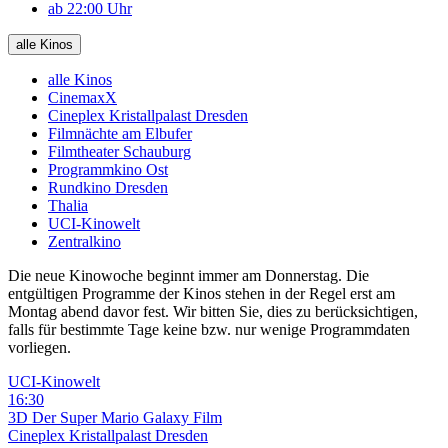
ab 22:00 Uhr
alle Kinos
alle Kinos
CinemaxX
Cineplex Kristallpalast Dresden
Filmnächte am Elbufer
Filmtheater Schauburg
Programmkino Ost
Rundkino Dresden
Thalia
UCI-Kinowelt
Zentralkino
Die neue Kinowoche beginnt immer am Donnerstag. Die
entgültigen Programme der Kinos stehen in der Regel erst am
Montag abend davor fest. Wir bitten Sie, dies zu berücksichtigen,
falls für bestimmte Tage keine bzw. nur wenige Programmdaten
vorliegen.
UCI-Kinowelt
16:30
3D
Der Super Mario Galaxy Film
Cineplex Kristallpalast Dresden