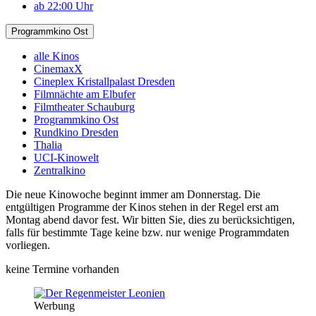
ab 22:00 Uhr
Programmkino Ost
alle Kinos
CinemaxX
Cineplex Kristallpalast Dresden
Filmnächte am Elbufer
Filmtheater Schauburg
Programmkino Ost
Rundkino Dresden
Thalia
UCI-Kinowelt
Zentralkino
Die neue Kinowoche beginnt immer am Donnerstag. Die
entgültigen Programme der Kinos stehen in der Regel erst am
Montag abend davor fest. Wir bitten Sie, dies zu berücksichtigen,
falls für bestimmte Tage keine bzw. nur wenige Programmdaten
vorliegen.
keine Termine vorhanden
Werbung