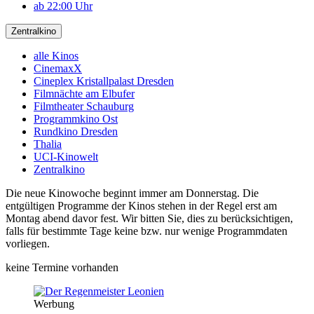
ab 22:00 Uhr
Zentralkino
alle Kinos
CinemaxX
Cineplex Kristallpalast Dresden
Filmnächte am Elbufer
Filmtheater Schauburg
Programmkino Ost
Rundkino Dresden
Thalia
UCI-Kinowelt
Zentralkino
Die neue Kinowoche beginnt immer am Donnerstag. Die
entgültigen Programme der Kinos stehen in der Regel erst am
Montag abend davor fest. Wir bitten Sie, dies zu berücksichtigen,
falls für bestimmte Tage keine bzw. nur wenige Programmdaten
vorliegen.
keine Termine vorhanden
Werbung