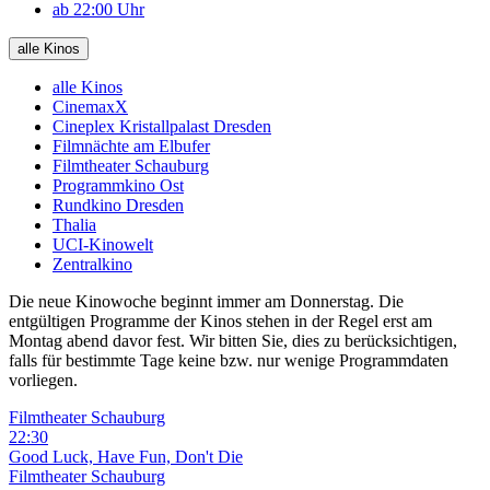
ab 22:00 Uhr
alle Kinos
alle Kinos
CinemaxX
Cineplex Kristallpalast Dresden
Filmnächte am Elbufer
Filmtheater Schauburg
Programmkino Ost
Rundkino Dresden
Thalia
UCI-Kinowelt
Zentralkino
Die neue Kinowoche beginnt immer am Donnerstag. Die
entgültigen Programme der Kinos stehen in der Regel erst am
Montag abend davor fest. Wir bitten Sie, dies zu berücksichtigen,
falls für bestimmte Tage keine bzw. nur wenige Programmdaten
vorliegen.
Filmtheater Schauburg
22:30
Good Luck, Have Fun, Don't Die
Filmtheater Schauburg