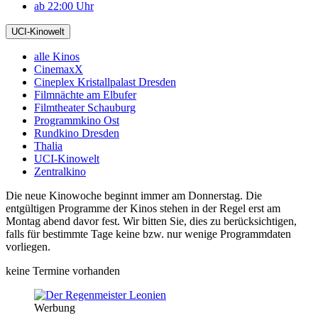
ab 22:00 Uhr
UCI-Kinowelt
alle Kinos
CinemaxX
Cineplex Kristallpalast Dresden
Filmnächte am Elbufer
Filmtheater Schauburg
Programmkino Ost
Rundkino Dresden
Thalia
UCI-Kinowelt
Zentralkino
Die neue Kinowoche beginnt immer am Donnerstag. Die
entgültigen Programme der Kinos stehen in der Regel erst am
Montag abend davor fest. Wir bitten Sie, dies zu berücksichtigen,
falls für bestimmte Tage keine bzw. nur wenige Programmdaten
vorliegen.
keine Termine vorhanden
Werbung