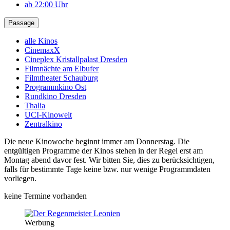
ab 22:00 Uhr
Passage
alle Kinos
CinemaxX
Cineplex Kristallpalast Dresden
Filmnächte am Elbufer
Filmtheater Schauburg
Programmkino Ost
Rundkino Dresden
Thalia
UCI-Kinowelt
Zentralkino
Die neue Kinowoche beginnt immer am Donnerstag. Die
entgültigen Programme der Kinos stehen in der Regel erst am
Montag abend davor fest. Wir bitten Sie, dies zu berücksichtigen,
falls für bestimmte Tage keine bzw. nur wenige Programmdaten
vorliegen.
keine Termine vorhanden
Werbung