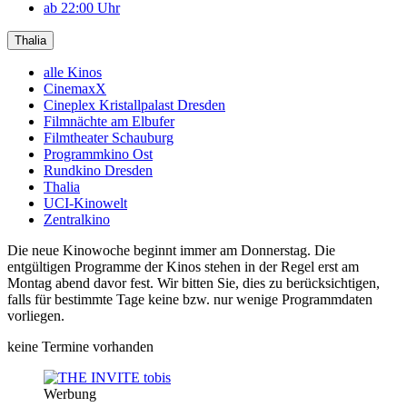
ab 22:00 Uhr
Thalia
alle Kinos
CinemaxX
Cineplex Kristallpalast Dresden
Filmnächte am Elbufer
Filmtheater Schauburg
Programmkino Ost
Rundkino Dresden
Thalia
UCI-Kinowelt
Zentralkino
Die neue Kinowoche beginnt immer am Donnerstag. Die
entgültigen Programme der Kinos stehen in der Regel erst am
Montag abend davor fest. Wir bitten Sie, dies zu berücksichtigen,
falls für bestimmte Tage keine bzw. nur wenige Programmdaten
vorliegen.
keine Termine vorhanden
Werbung