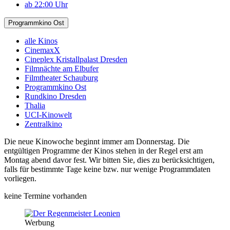
ab 22:00 Uhr
Programmkino Ost
alle Kinos
CinemaxX
Cineplex Kristallpalast Dresden
Filmnächte am Elbufer
Filmtheater Schauburg
Programmkino Ost
Rundkino Dresden
Thalia
UCI-Kinowelt
Zentralkino
Die neue Kinowoche beginnt immer am Donnerstag. Die
entgültigen Programme der Kinos stehen in der Regel erst am
Montag abend davor fest. Wir bitten Sie, dies zu berücksichtigen,
falls für bestimmte Tage keine bzw. nur wenige Programmdaten
vorliegen.
keine Termine vorhanden
Werbung