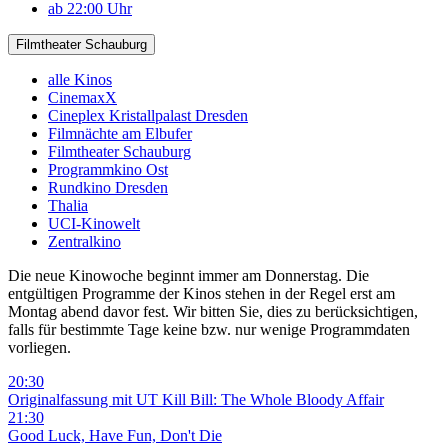
ab 22:00 Uhr
Filmtheater Schauburg
alle Kinos
CinemaxX
Cineplex Kristallpalast Dresden
Filmnächte am Elbufer
Filmtheater Schauburg
Programmkino Ost
Rundkino Dresden
Thalia
UCI-Kinowelt
Zentralkino
Die neue Kinowoche beginnt immer am Donnerstag. Die
entgültigen Programme der Kinos stehen in der Regel erst am
Montag abend davor fest. Wir bitten Sie, dies zu berücksichtigen,
falls für bestimmte Tage keine bzw. nur wenige Programmdaten
vorliegen.
20:30
Originalfassung mit UT
Kill Bill: The Whole Bloody Affair
21:30
Good Luck, Have Fun, Don't Die