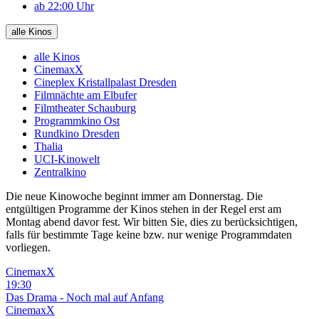
ab 22:00 Uhr
alle Kinos
alle Kinos
CinemaxX
Cineplex Kristallpalast Dresden
Filmnächte am Elbufer
Filmtheater Schauburg
Programmkino Ost
Rundkino Dresden
Thalia
UCI-Kinowelt
Zentralkino
Die neue Kinowoche beginnt immer am Donnerstag. Die
entgültigen Programme der Kinos stehen in der Regel erst am
Montag abend davor fest. Wir bitten Sie, dies zu berücksichtigen,
falls für bestimmte Tage keine bzw. nur wenige Programmdaten
vorliegen.
CinemaxX
19:30
Das Drama - Noch mal auf Anfang
CinemaxX