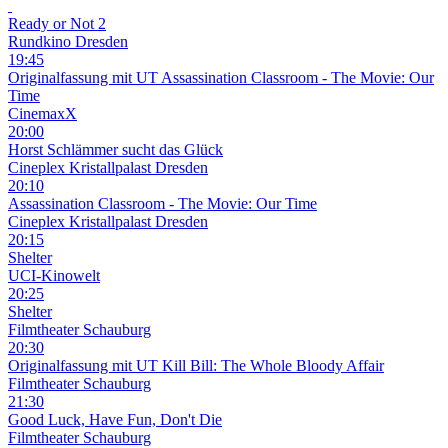
Ready or Not 2
Rundkino Dresden
19:45
Originalfassung mit UT
Assassination Classroom - The Movie: Our
Time
CinemaxX
20:00
Horst Schlämmer sucht das Glück
Cineplex Kristallpalast Dresden
20:10
Assassination Classroom - The Movie: Our Time
Cineplex Kristallpalast Dresden
20:15
Shelter
UCI-Kinowelt
20:25
Shelter
Filmtheater Schauburg
20:30
Originalfassung mit UT
Kill Bill: The Whole Bloody Affair
Filmtheater Schauburg
21:30
Good Luck, Have Fun, Don't Die
Filmtheater Schauburg