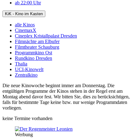
ab 22:00 Uhr
KiK - Kino im Kasten
alle Kinos
CinemaxX
Cineplex Kristallpalast Dresden
Filmnächte am Elbufer
Filmtheater Schauburg
Programmkino Ost
Rundkino Dresden
Thalia
UCI-Kinowelt
Zentralkino
Die neue Kinowoche beginnt immer am Donnerstag. Die
entgültigen Programme der Kinos stehen in der Regel erst am
Montag abend davor fest. Wir bitten Sie, dies zu berücksichtigen,
falls für bestimmte Tage keine bzw. nur wenige Programmdaten
vorliegen.
keine Termine vorhanden
Werbung