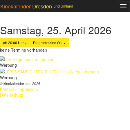
Kinokalender
Dresden
und Umland
ME
Samstag, 25. April 2026
ab 20:00 Uhr
Programmkino Ost
keine Termine vorhanden
Werbung
Werbung
© kinokalender.com 2026
Kontakt / Impressum
Datenschutz