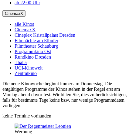
ab 22:00 Uhr
CinemaxX
alle Kinos
CinemaxX
Cineplex Kristallpalast Dresden
Filmnächte am Elbufer
Filmtheater Schauburg
Programmkino Ost
Rundkino Dresden
Thalia
UCI-Kinowelt
Zentralkino
Die neue Kinowoche beginnt immer am Donnerstag. Die
entgültigen Programme der Kinos stehen in der Regel erst am
Montag abend davor fest. Wir bitten Sie, dies zu berücksichtigen,
falls für bestimmte Tage keine bzw. nur wenige Programmdaten
vorliegen.
keine Termine vorhanden
Werbung