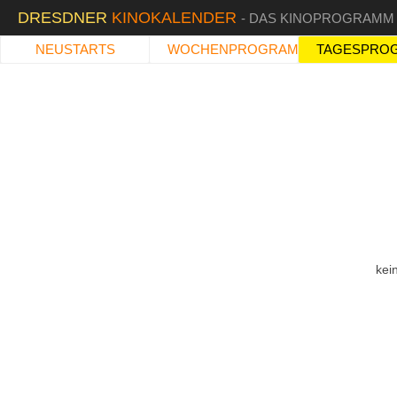
DRESDNER
KINOKALENDER
- DAS KINOPROGRAMM
NEUSTARTS
WOCHENPROGRAMM
TAGESPRO
kei