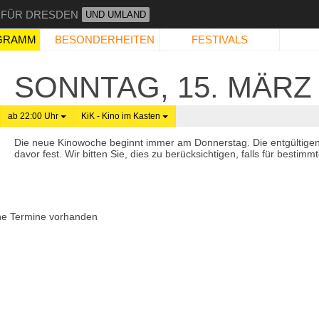
 FÜR DRESDEN
UND UMLAND
GRAMM
BESONDERHEITEN
FESTIVALS
SONNTAG, 15. MÄRZ 
ab 22:00 Uhr
KiK - Kino im Kasten
Die neue Kinowoche beginnt immer am Donnerstag. Die entgültige
davor fest. Wir bitten Sie, dies zu berücksichtigen, falls für best
ne Termine vorhanden