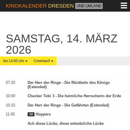
M
KINOKALENDER
DRESDEN
UND UMLAND
SAMSTAG, 14. MÄRZ
2026
bis 14:00 Uhr
CinemaxX
07:20
Der Herr der Ringe - Die Rückkehr des Königs
(Extended)
10:00
Checker Tobi 3 - Die heimliche Herrscherin der Erde
10:15
Der Herr der Ringe - Die Gefährten (Extended)
11:00
Hoppers
3D
Ach diese Lücke, diese entsetzliche Lücke