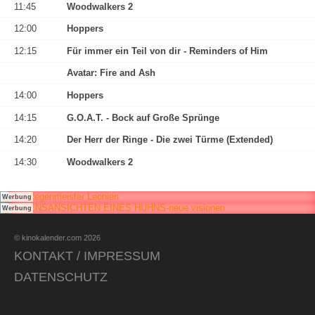
11:45
Woodwalkers 2
12:00
Hoppers
12:15
Für immer ein Teil von dir - Reminders of Him
Avatar: Fire and Ash
14:00
Hoppers
14:15
G.O.A.T. - Bock auf Große Sprünge
14:20
Der Herr der Ringe - Die zwei Türme (Extended)
14:30
Woodwalkers 2
Werbung
Werbung
© kinokalender.com 2026
KONTAKT / IMPRESSUM
DATENSCHUTZ