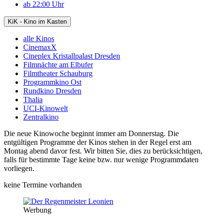
ab 22:00 Uhr
KiK - Kino im Kasten
alle Kinos
CinemaxX
Cineplex Kristallpalast Dresden
Filmnächte am Elbufer
Filmtheater Schauburg
Programmkino Ost
Rundkino Dresden
Thalia
UCI-Kinowelt
Zentralkino
Die neue Kinowoche beginnt immer am Donnerstag. Die
entgültigen Programme der Kinos stehen in der Regel erst am
Montag abend davor fest. Wir bitten Sie, dies zu berücksichtigen,
falls für bestimmte Tage keine bzw. nur wenige Programmdaten
vorliegen.
keine Termine vorhanden
Werbung