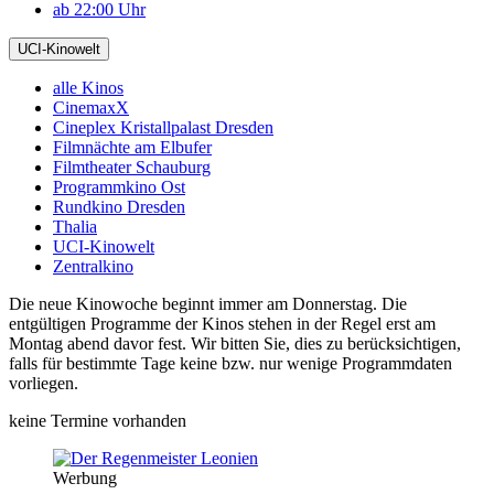
ab 22:00 Uhr
UCI-Kinowelt
alle Kinos
CinemaxX
Cineplex Kristallpalast Dresden
Filmnächte am Elbufer
Filmtheater Schauburg
Programmkino Ost
Rundkino Dresden
Thalia
UCI-Kinowelt
Zentralkino
Die neue Kinowoche beginnt immer am Donnerstag. Die
entgültigen Programme der Kinos stehen in der Regel erst am
Montag abend davor fest. Wir bitten Sie, dies zu berücksichtigen,
falls für bestimmte Tage keine bzw. nur wenige Programmdaten
vorliegen.
keine Termine vorhanden
Werbung