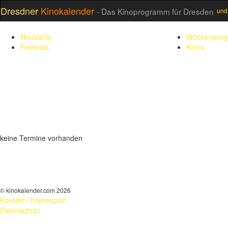
Dresdner
Kinokalender
- Das Kinoprogramm für Dresden
und
Neustarts
Wochenpro
Festivals
Kinos
keine Termine vorhanden
© kinokalender.com 2026
Kontakt / Impressum
Datenschutz