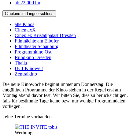
ab 22:00 Uhr
Clubkino im Lingnerschloss
alle Kinos
CinemaxX
Cineplex Kristallpalast Dresden
Filmnächte am Elbufer
Filmtheater Schauburg
Programmkino Ost
Rundkino Dresden
Thalia
UCI-Kinowelt
Zentralkino
Die neue Kinowoche beginnt immer am Donnerstag. Die
entgültigen Programme der Kinos stehen in der Regel erst am
Montag abend davor fest. Wir bitten Sie, dies zu berücksichtigen,
falls für bestimmte Tage keine bzw. nur wenige Programmdaten
vorliegen.
keine Termine vorhanden
Werbung